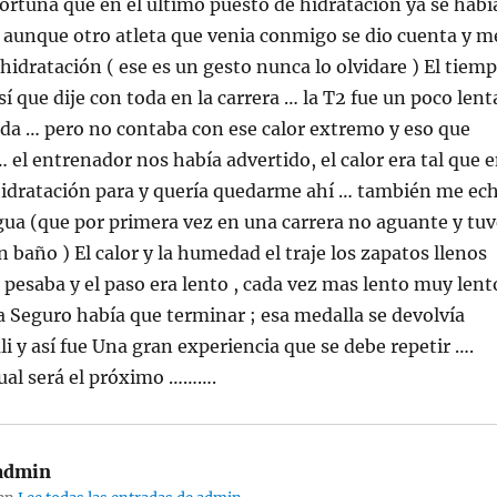
ortuna que en el ultimo puesto de hidratación ya se habí
 aunque otro atleta que venia conmigo se dio cuenta y m
hidratación ( ese es un gesto nunca lo olvidare ) El tiem
í que dije con toda en la carrera … la T2 fue un poco lent
toda … pero no contaba con ese calor extremo y eso que
… el entrenador nos había advertido, el calor era tal que 
hidratación para y quería quedarme ahí … también me ec
ua (que por primera vez en una carrera no aguante y tuv
n baño ) El calor y la humedad el traje los zapatos llenos
pesaba y el paso era lento , cada vez mas lento muy lent
ia Seguro había que terminar ; esa medalla se devolvía
i y así fue Una gran experiencia que se debe repetir ….
cual será el próximo ……….
admin