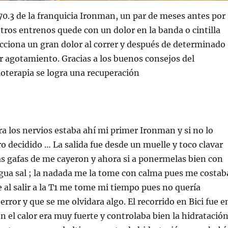
70.3 de la franquicia Ironman, un par de meses antes por
ros entrenos quede con un dolor en la banda o cintilla
oacciona un gran dolor al correr y después de determinado
 agotamiento. Gracias a los buenos consejos del
ioterapia se logra una recuperación
era los nervios estaba ahí mi primer Ironman y si no lo
ro decidido … La salida fue desde un muelle y toco clavar
s gafas de me cayeron y ahora si a ponermelas bien con
agua sal ; la nadada me la tome con calma pues me costab
 al salir a la T1 me tome mi tiempo pues no quería
rror y que se me olvidara algo. El recorrido en Bici fue e
 el calor era muy fuerte y controlaba bien la hidratació