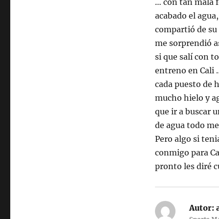
… con tan mala f
acabado el agua,
compartió de su 
me sorprendió as
si que salí con 
entreno en Cali 
cada puesto de 
mucho hielo y ag
que ir a buscar u
de agua todo me 
Pero algo si ten
conmigo para Cal
pronto les diré 
Autor: